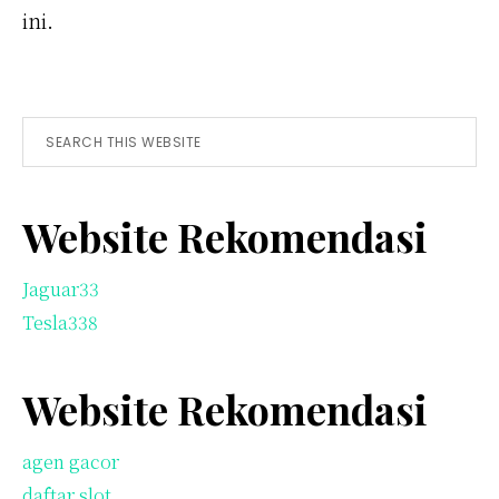
ini.
Primary
Search
this
Sidebar
website
Website Rekomendasi
Jaguar33
Tesla338
Website Rekomendasi
agen gacor
daftar slot