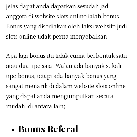
jelas dapat anda dapatkan sesudah jadi
anggota di website slots online ialah bonus.
Bonus yang disediakan oleh faksi website judi
slots online tidak perna menyebalkan.
Apa lagi bonus itu tidak cuma berbentuk satu
atau dua tipe saja. Walau ada banyak sekali
tipe bonus, tetapi ada banyak bonus yang
sangat menarik di dalam website slots online
yang dapat anda mengumpulkan secara
mudah, di antara lain;
Bonus Referal