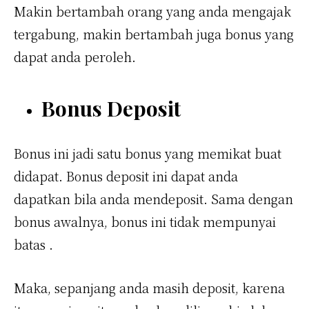
Makin bertambah orang yang anda mengajak
tergabung, makin bertambah juga bonus yang
dapat anda peroleh.
Bonus Deposit
Bonus ini jadi satu bonus yang memikat buat
didapat. Bonus deposit ini dapat anda
dapatkan bila anda mendeposit. Sama dengan
bonus awalnya, bonus ini tidak mempunyai
batas .
Maka, sepanjang anda masih deposit, karena