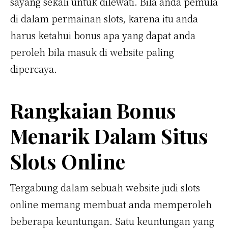
sayang sekali untuk dilewati. Bila anda pemula
di dalam permainan slots, karena itu anda
harus ketahui bonus apa yang dapat anda
peroleh bila masuk di website paling
dipercaya.
Rangkaian Bonus
Menarik Dalam Situs
Slots Online
Tergabung dalam sebuah website judi slots
online memang membuat anda memperoleh
beberapa keuntungan. Satu keuntungan yang