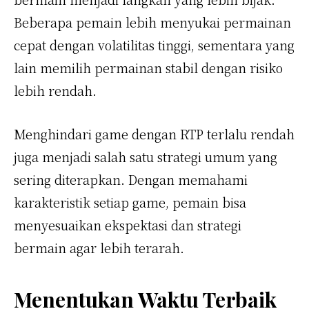
Beberapa pemain lebih menyukai permainan
cepat dengan volatilitas tinggi, sementara yang
lain memilih permainan stabil dengan risiko
lebih rendah.
Menghindari game dengan RTP terlalu rendah
juga menjadi salah satu strategi umum yang
sering diterapkan. Dengan memahami
karakteristik setiap game, pemain bisa
menyesuaikan ekspektasi dan strategi
bermain agar lebih terarah.
Menentukan Waktu Terbaik