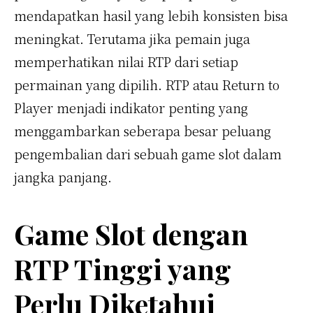
mendapatkan hasil yang lebih konsisten bisa
meningkat. Terutama jika pemain juga
memperhatikan nilai RTP dari setiap
permainan yang dipilih. RTP atau Return to
Player menjadi indikator penting yang
menggambarkan seberapa besar peluang
pengembalian dari sebuah game slot dalam
jangka panjang.
Game Slot dengan
RTP Tinggi yang
Perlu Diketahui