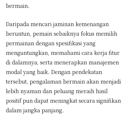
bermain.
Daripada mencari jaminan kemenangan
beruntun, pemain sebaiknya fokus memilih
permainan dengan spesifikasi yang
menguntungkan, memahami cara kerja fitur
di dalamnya, serta menerapkan manajemen
modal yang baik. Dengan pendekatan
tersebut, pengalaman bermain akan menjadi
lebih nyaman dan peluang meraih hasil
positif pun dapat meningkat secara signifikan
dalam jangka panjang.