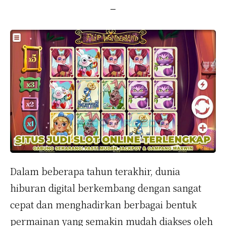
Dalam beberapa tahun terakhir, dunia
hiburan digital berkembang dengan sangat
cepat dan menghadirkan berbagai bentuk
permainan yang semakin mudah diakses oleh