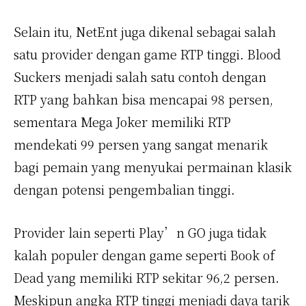
Selain itu, NetEnt juga dikenal sebagai salah
satu provider dengan game RTP tinggi. Blood
Suckers menjadi salah satu contoh dengan
RTP yang bahkan bisa mencapai 98 persen,
sementara Mega Joker memiliki RTP
mendekati 99 persen yang sangat menarik
bagi pemain yang menyukai permainan klasik
dengan potensi pengembalian tinggi.
Provider lain seperti Play’n GO juga tidak
kalah populer dengan game seperti Book of
Dead yang memiliki RTP sekitar 96,2 persen.
Meskipun angka RTP tinggi menjadi daya tarik