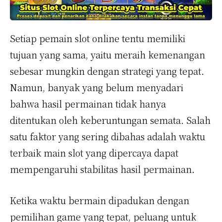
Setiap pemain slot online tentu memiliki
tujuan yang sama, yaitu meraih kemenangan
sebesar mungkin dengan strategi yang tepat.
Namun, banyak yang belum menyadari
bahwa hasil permainan tidak hanya
ditentukan oleh keberuntungan semata. Salah
satu faktor yang sering dibahas adalah waktu
terbaik main slot yang dipercaya dapat
mempengaruhi stabilitas hasil permainan.
Ketika waktu bermain dipadukan dengan
pemilihan game yang tepat, peluang untuk