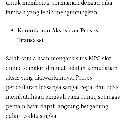
untuk menikmati permainan dengan nilai
tambah yang lebih menguntungkan.
Kemudahan Akses dan Proses
Transaksi
Salah satu alasan mengapa situs MPO slot
online semakin diminati adalah kemudahan
akses yang ditawarkannya. Proses
pendaftaran biasanya sangat cepat dan tidak
membutuhkan langkah yang rumit, sehingga
pemain baru dapat langsung bergabung
dalam waktu singkat.