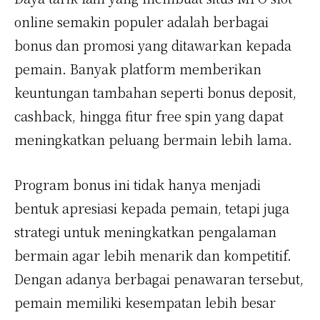
online semakin populer adalah berbagai
bonus dan promosi yang ditawarkan kepada
pemain. Banyak platform memberikan
keuntungan tambahan seperti bonus deposit,
cashback, hingga fitur free spin yang dapat
meningkatkan peluang bermain lebih lama.
Program bonus ini tidak hanya menjadi
bentuk apresiasi kepada pemain, tetapi juga
strategi untuk meningkatkan pengalaman
bermain agar lebih menarik dan kompetitif.
Dengan adanya berbagai penawaran tersebut,
pemain memiliki kesempatan lebih besar