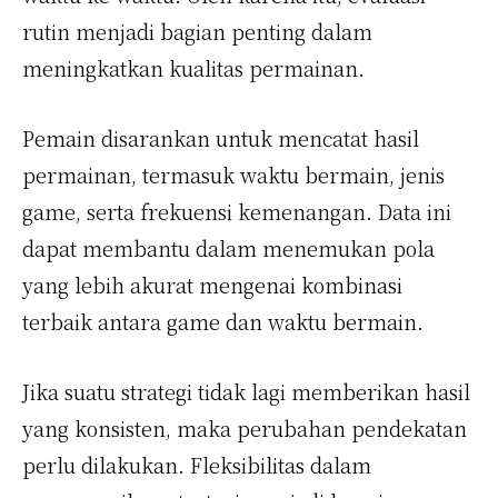
rutin menjadi bagian penting dalam
meningkatkan kualitas permainan.
Pemain disarankan untuk mencatat hasil
permainan, termasuk waktu bermain, jenis
game, serta frekuensi kemenangan. Data ini
dapat membantu dalam menemukan pola
yang lebih akurat mengenai kombinasi
terbaik antara game dan waktu bermain.
Jika suatu strategi tidak lagi memberikan hasil
yang konsisten, maka perubahan pendekatan
perlu dilakukan. Fleksibilitas dalam