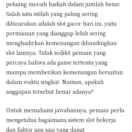
peluang meraih hadiah dalam jumlah besar.
Salah satu istilah yang paling sering
dibicarakan adalah slot gacor hari ini, yaitu
permainan yang dianggap lebih sering
menghadirkan kemenangan dibandingkan
slot lainnya. Tidak sedikit pemain yang
percaya bahwa ada game tertentu yang
mampu memberikan kemenangan beruntun
dalam waktu singkat. Namun, apakah
anggapan tersebut benar adanya?
Untuk memahami jawabannya, pemain perlu
mengetahui bagaimana sistem slot bekerja
dan faktor apa saja yang dapat