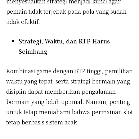
menyesuaikan strategi menjadi kunci agar
pemain tidak terjebak pada pola yang sudah
tidak efektif.
Strategi, Waktu, dan RTP Harus
Seimbang
Kombinasi game dengan RTP tinggi, pemilihan
waktu yang tepat, serta strategi bermain yang
disiplin dapat memberikan pengalaman
bermain yang lebih optimal. Namun, penting
untuk tetap memahami bahwa permainan slot
tetap berbasis sistem acak.