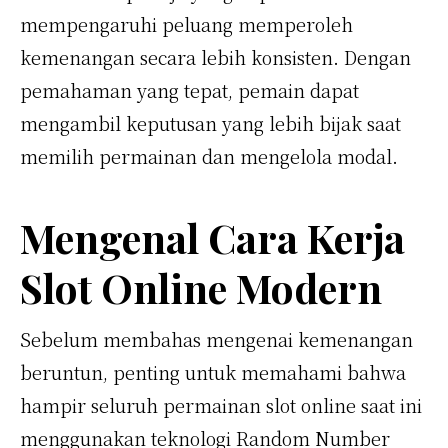
mempengaruhi peluang memperoleh
kemenangan secara lebih konsisten. Dengan
pemahaman yang tepat, pemain dapat
mengambil keputusan yang lebih bijak saat
memilih permainan dan mengelola modal.
Mengenal Cara Kerja
Slot Online Modern
Sebelum membahas mengenai kemenangan
beruntun, penting untuk memahami bahwa
hampir seluruh permainan slot online saat ini
menggunakan teknologi Random Number