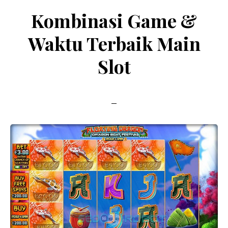
Kombinasi Game &
Waktu Terbaik Main
Slot