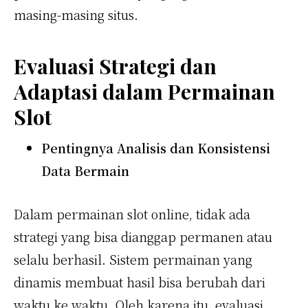
masing-masing situs.
Evaluasi Strategi dan
Adaptasi dalam Permainan
Slot
Pentingnya Analisis dan Konsistensi
Data Bermain
Dalam permainan slot online, tidak ada
strategi yang bisa dianggap permanen atau
selalu berhasil. Sistem permainan yang
dinamis membuat hasil bisa berubah dari
waktu ke waktu. Oleh karena itu, evaluasi