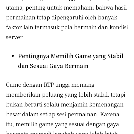
utama, penting untuk memahami bahwa hasil
permainan tetap dipengaruhi oleh banyak
faktor lain termasuk pola bermain dan kondisi
server.
Pentingnya Memilih Game yang Stabil
dan Sesuai Gaya Bermain
Game dengan RTP tinggi memang
memberikan peluang yang lebih stabil, tetapi
bukan berarti selalu menjamin kemenangan
besar dalam setiap sesi permainan. Karena
itu, memilih game yang sesuai dengan gaya
bermain menjadi langkah yang lebih bijak.