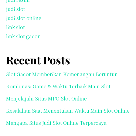
judi slot
judi slot online
link slot
link slot gacor
Recent Posts
Slot Gacor Memberikan Kemenangan Beruntun
Kombinasi Game & Waktu Terbaik Main Slot
Menjelajahi Situs MPO Slot Online
Kesalahan Saat Menentukan Waktu Main Slot Online
Mengapa Situs Judi Slot Online Terpercaya