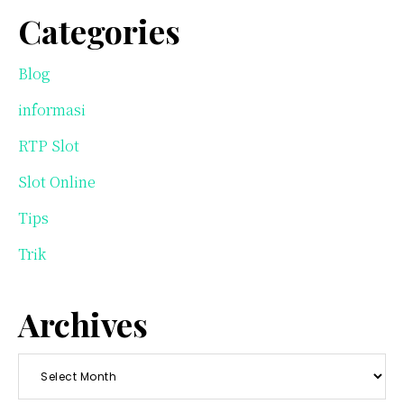
Categories
Blog
informasi
RTP Slot
Slot Online
Tips
Trik
Archives
Archives