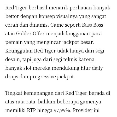
Red Tiger berhasil menarik perhatian banyak
bettor dengan konsep visualnya yang sangat
cerah dan dinamis. Game seperti Bass Boss
atau Golder Offer menjadi langganan para
pemain yang mengincar jackpot besar.
Keunggulan Red Tiger tidak hanya dari segi
desain, tapi juga dari segi teknis karena
banyak slot mereka mendukung fitur daily
drops dan progressive jackpot.
Tingkat kemenangan dari Red Tiger berada di
atas rata-rata, bahkan beberapa gamenya
memiliki RTP hingga 97,99%. Provider ini