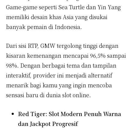
Game-game seperti Sea Turtle dan Yin Yang
memiliki desain khas Asia yang disukai
banyak pemain di Indonesia.
Dari sisi RTP, GMW tergolong tinggi dengan
kisaran kemenangan mencapai 96,5% sampai
98%. Dengan berbagai tema dan tampilan
interaktif, provider ini menjadi alternatif
menarik bagi kamu yang ingin mencoba
sensasi baru di dunia slot online.
Red Tiger: Slot Modern Penuh Warna
dan Jackpot Progresif