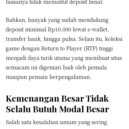
biasanya tidak menuntut deposit besar.
Bahkan, banyak yang sudah mendukung
deposit minimal Rp10.000 lewat e-wallet,
transfer bank, hingga pulsa.
Selain itu, koleksi
game dengan Return to Player (RTP) tinggi
menjadi daya tarik utama yang membuat situs
semacam ini digemari baik oleh pemula
maupun pemain berpengalaman.
Kemenangan Besar Tidak
Selalu Butuh Modal Besar
Salah satu kesalahan umum yang sering