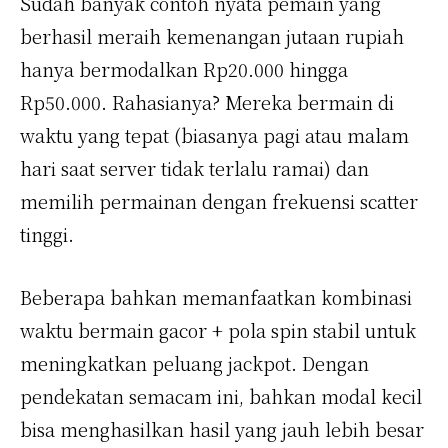
Sudah banyak contoh nyata pemain yang
berhasil meraih kemenangan jutaan rupiah
hanya bermodalkan Rp20.000 hingga
Rp50.000.
Rahasianya? Mereka bermain di
waktu yang tepat (biasanya pagi atau malam
hari saat server tidak terlalu ramai) dan
memilih permainan dengan frekuensi scatter
tinggi.
Beberapa bahkan memanfaatkan kombinasi
waktu bermain gacor + pola spin stabil untuk
meningkatkan peluang jackpot.
Dengan
pendekatan semacam ini, bahkan modal kecil
bisa menghasilkan hasil yang jauh lebih besar