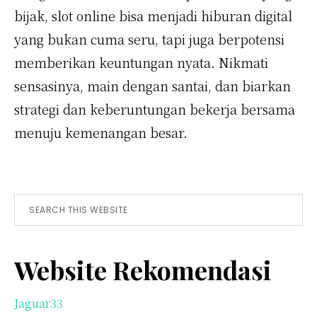
bijak, slot online bisa menjadi hiburan digital
yang bukan cuma seru, tapi juga berpotensi
memberikan keuntungan nyata.
Nikmati
sensasinya, main dengan santai, dan biarkan
strategi dan keberuntungan bekerja bersama
menuju kemenangan besar.
Primary
Search
this
Sidebar
website
Website Rekomendasi
Jaguar33