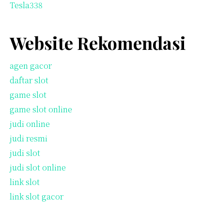
Tesla338
Website Rekomendasi
agen gacor
daftar slot
game slot
game slot online
judi online
judi resmi
judi slot
judi slot online
link slot
link slot gacor