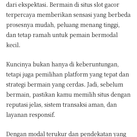
dari ekspektasi.
Bermain di situs slot gacor
terpercaya memberikan sensasi yang berbeda
prosesnya mudah, peluang menang tinggi,
dan tetap ramah untuk pemain bermodal
kecil.
Kuncinya bukan hanya di keberuntungan,
tetapi juga pemilihan platform yang tepat dan
strategi bermain yang cerdas.
Jadi, sebelum
bermain, pastikan kamu memilih situs dengan
reputasi jelas, sistem transaksi aman, dan
layanan responsif.
Dengan modal terukur dan pendekatan yang