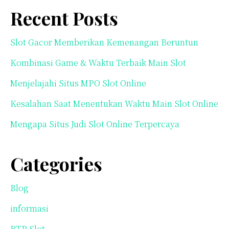
Recent Posts
Slot Gacor Memberikan Kemenangan Beruntun
Kombinasi Game & Waktu Terbaik Main Slot
Menjelajahi Situs MPO Slot Online
Kesalahan Saat Menentukan Waktu Main Slot Online
Mengapa Situs Judi Slot Online Terpercaya
Categories
Blog
informasi
RTP Slot