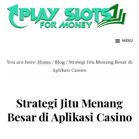
Skip
Skip
to
to
main
primary
Play
Pusat
content
sidebar
Slots
MENU
Informasi
For
Money94
Game
You are here:
Home
/
Blog
/
Strategi Jitu Menang Besar di
Slot
Aplikasi Casino
Online
Terbaru
Strategi Jitu Menang
Besar di Aplikasi Casino