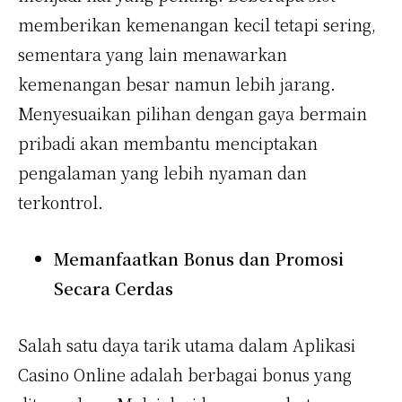
memberikan kemenangan kecil tetapi sering,
sementara yang lain menawarkan
kemenangan besar namun lebih jarang.
Menyesuaikan pilihan dengan gaya bermain
pribadi akan membantu menciptakan
pengalaman yang lebih nyaman dan
terkontrol.
Memanfaatkan Bonus dan Promosi
Secara Cerdas
Salah satu daya tarik utama dalam Aplikasi
Casino Online adalah berbagai bonus yang