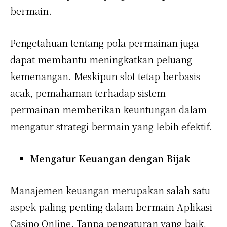
bermain.
Pengetahuan tentang pola permainan juga
dapat membantu meningkatkan peluang
kemenangan. Meskipun slot tetap berbasis
acak, pemahaman terhadap sistem
permainan memberikan keuntungan dalam
mengatur strategi bermain yang lebih efektif.
Mengatur Keuangan dengan Bijak
Manajemen keuangan merupakan salah satu
aspek paling penting dalam bermain Aplikasi
Casino Online. Tanpa pengaturan yang baik,