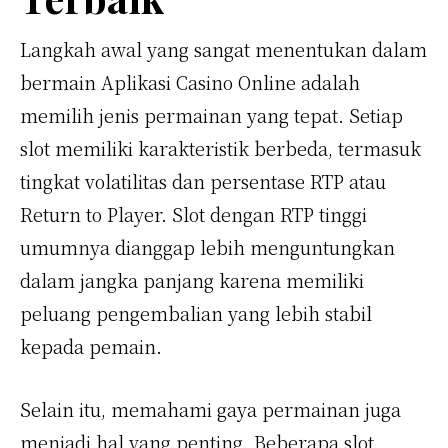
Langkah awal yang sangat menentukan dalam
bermain Aplikasi Casino Online adalah
memilih jenis permainan yang tepat. Setiap
slot memiliki karakteristik berbeda, termasuk
tingkat volatilitas dan persentase RTP atau
Return to Player. Slot dengan RTP tinggi
umumnya dianggap lebih menguntungkan
dalam jangka panjang karena memiliki
peluang pengembalian yang lebih stabil
kepada pemain.
Selain itu, memahami gaya permainan juga
menjadi hal yang penting. Beberapa slot